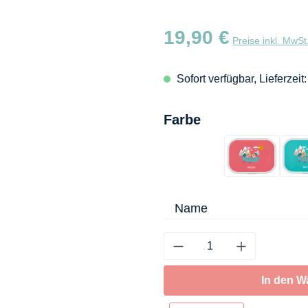
Regulärer Preis:
19,90 €
Preise inkl. MwSt
Sofort verfügbar, Lieferzeit
auswählen
Farbe
Flamingo
Name
In den W