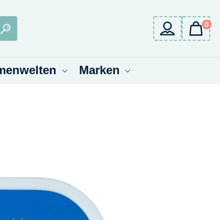
0
menwelten
Marken