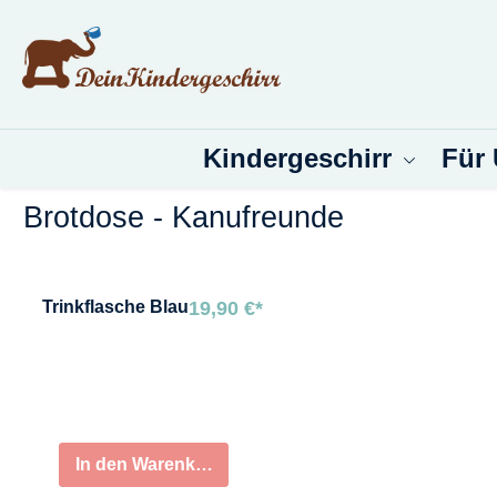
um Hauptinhalt springen
Zur Suche springen
Kindergeschirr
Für
Brotdose - Kanufreunde
Bildergalerie überspringen
Trinkflasche
Blau
19,90 €*
In den Warenkorb