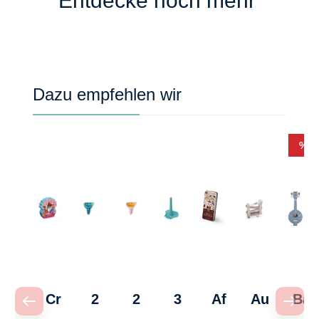
Entdecke noch mehr
Produktgalerie überspringen
Dazu empfehlen wir
Rab
%
Cr
2
2
3
Af
Au
Ba
oc
in
in
in
ric
to
nj