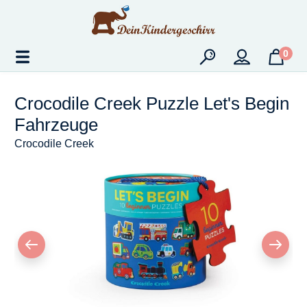
Zum Hauptinhalt springen
0
Crocodile Creek Puzzle Let's Begin
Fahrzeuge
Crocodile Creek
Bildergalerie überspringen