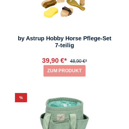
by Astrup Hobby Horse Pflege-Set
7-teilig
39,90 €*
48,90 €*
ZUM PRODUKT
Rabatt
%