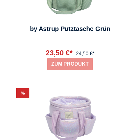
by Astrup Putztasche Grün
23,50 €*
24,50 €*
ZUM PRODUKT
Rabatt
%