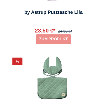
by Astrup Putztasche Lila
23,50 €*
24,50 €*
ZUM PRODUKT
Rabatt
%