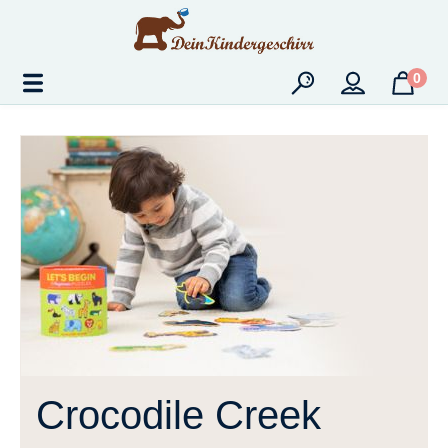
Zum Hauptinhalt springen
0
Crocodile Creek