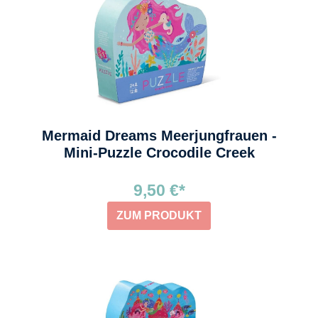
Mermaid Dreams Meerjungfrauen -
Mini-Puzzle Crocodile Creek
9,50 €*
ZUM PRODUKT