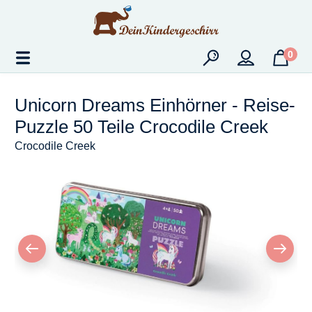
Zum Hauptinhalt springen
0
Unicorn Dreams Einhörner - Reise-
Puzzle 50 Teile Crocodile Creek
Crocodile Creek
Bildergalerie überspringen