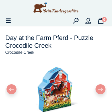
Zum Hauptinhalt springen
0
Day at the Farm Pferd - Puzzle
Crocodile Creek
Crocodile Creek
Bildergalerie überspringen