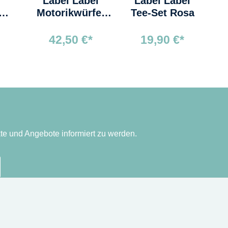
Label Label
Label Label
a
Motorikwürfel
Tee-Set Rosa
Rosa
42,50 €*
19,90 €*
te und Angebote informiert zu werden.