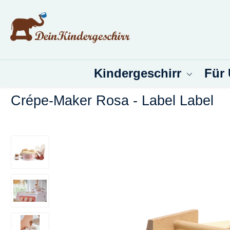
um Hauptinhalt springen
Zur Suche springen
Kindergeschirr
Für
Crépe-Maker Rosa - Label Label
Bildergalerie überspringen