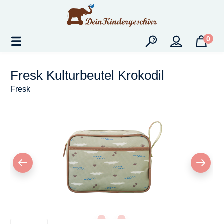
Zum Hauptinhalt springen
0
Fresk Kulturbeutel Krokodil
Fresk
Bildergalerie überspringen