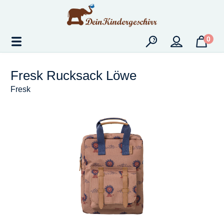
Zum Hauptinhalt springen
0
Fresk Rucksack Löwe
Fresk
Bildergalerie überspringen