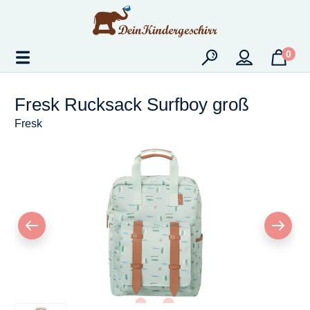
Zum Hauptinhalt springen
0
Fresk Rucksack Surfboy groß
Fresk
Bildergalerie überspringen