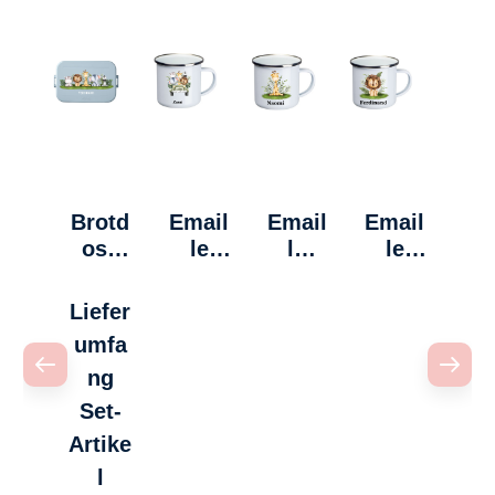
Brotd
Email
Email
Email
ose
le
le
le
Midi -
Tasse
Tasse
Tasse
Safari
-
-
-
Liefer
Safari
Giraff
Löwe
umfa
e
ng
Set-
Artike
auswählen
l