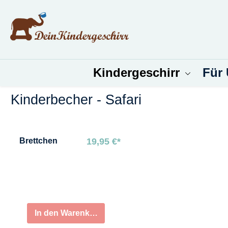
um Hauptinhalt springen
Zur Suche springen
Kindergeschirr
Für
Kinderbecher - Safari
Bildergalerie überspringen
Brettchen
19,95 €*
In den Warenkorb