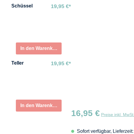
Schüssel
19,95 €*
In den Warenkorb
Teller
19,95 €*
In den Warenkorb
Regulärer Preis:
16,95 €
Preise inkl. MwSt
Sofort verfügbar, Lieferzei