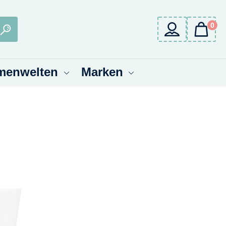
0
menwelten
Marken