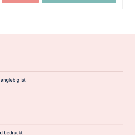
+
+
nglebig ist.
d bedruckt.