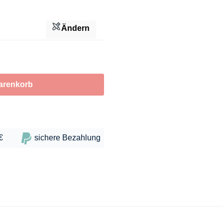
Ändern
arenkorb
€
sichere Bezahlung