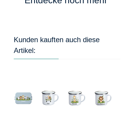
Entdecke noch mehr
Produktgalerie überspringen
Kunden kauften auch diese
Artikel: