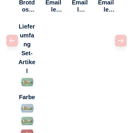
Brotd
Email
Email
Email
ose
le
le
le
Midi -
Tasse
Tasse
Tasse
Safari
-
-
-
Liefer
Safari
Giraff
Löwe
umfa
e
ng
Set-
Artike
auswählen
l
auswählen
Farbe