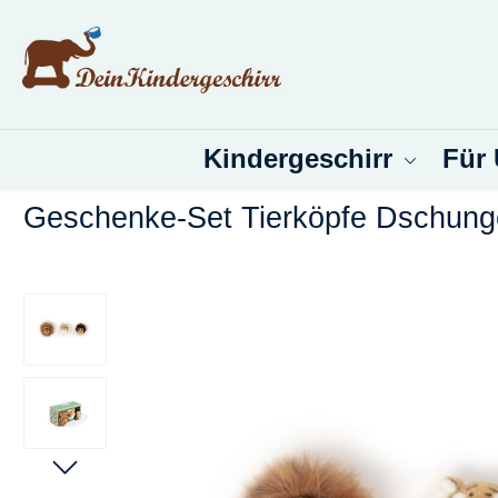
um Hauptinhalt springen
Zur Suche springen
Kindergeschirr
Für
Geschenke-Set Tierköpfe Dschungel
Bildergalerie überspringen