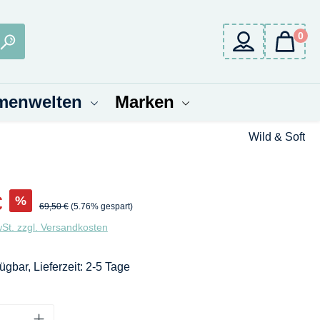
0
menwelten
Marken
Wild & Soft
s:
€
%
Regulärer Preis:
69,50 €
(5.76% gespart)
wSt. zzgl. Versandkosten
ügbar, Lieferzeit: 2-5 Tage