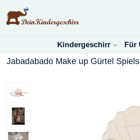
um Hauptinhalt springen
Zur Suche springen
Kindergeschirr
Für
Jabadabado Make up Gürtel Spiels
Bildergalerie überspringen