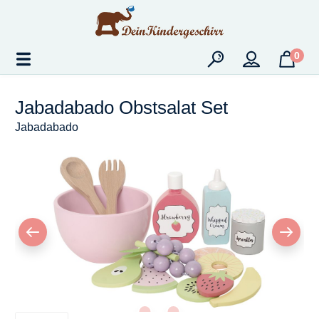
Zum Hauptinhalt springen
0
Jabadabado Obstsalat Set
Jabadabado
Bildergalerie überspringen