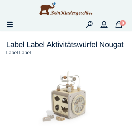
Zum Hauptinhalt springen
0
Label Label Aktivitätswürfel Nougat
Label Label
Bildergalerie überspringen