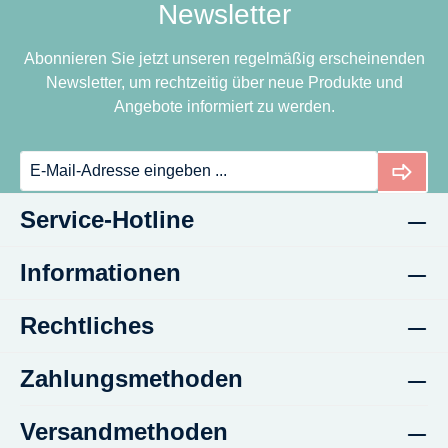
Newsletter
be
e
at
bel
l
No
La
Abonnieren Sie jetzt unseren regelmäßig erscheinenden
La
ug
bel
Newsletter, um rechtzeitig über neue Produkte und
be
at
Angebote informiert zu werden.
l
Service-Hotline
Informationen
Rechtliches
Zahlungsmethoden
Versandmethoden