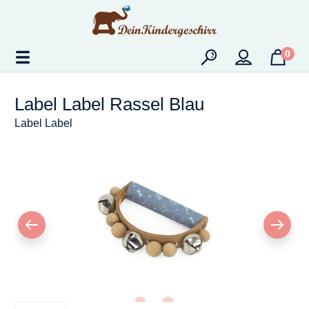
Zum Hauptinhalt springen
0
Label Label Rassel Blau
Label Label
Bildergalerie überspringen