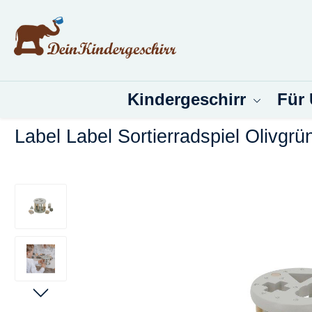
um Hauptinhalt springen
Zur Suche springen
Kindergeschirr
Für
Label Label Sortierradspiel Olivgrü
Bildergalerie überspringen