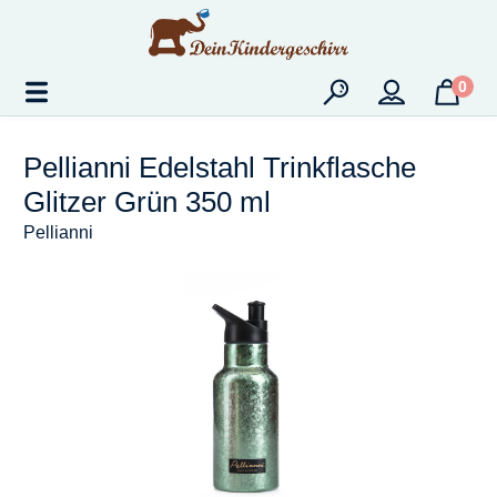
Zum Hauptinhalt springen
0
Pellianni Edelstahl Trinkflasche
Glitzer Grün 350 ml
Pellianni
Bildergalerie überspringen