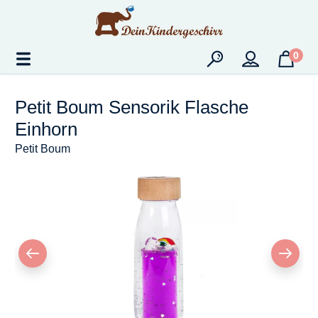
Zum Hauptinhalt springen
0
Petit Boum Sensorik Flasche
Einhorn
Petit Boum
Bildergalerie überspringen