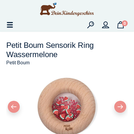
Zum Hauptinhalt springen
0
Petit Boum Sensorik Ring
Wassermelone
Petit Boum
Bildergalerie überspringen