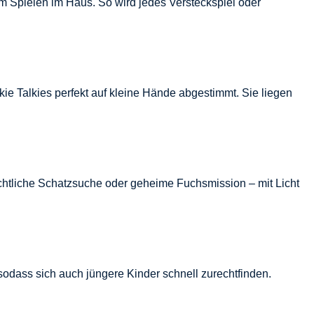
im Spielen im Haus. So wird jedes Versteckspiel oder
ie Talkies perfekt auf kleine Hände abgestimmt. Sie liegen
ächtliche Schatzsuche oder geheime Fuchsmission – mit Licht
sodass sich auch jüngere Kinder schnell zurechtfinden.