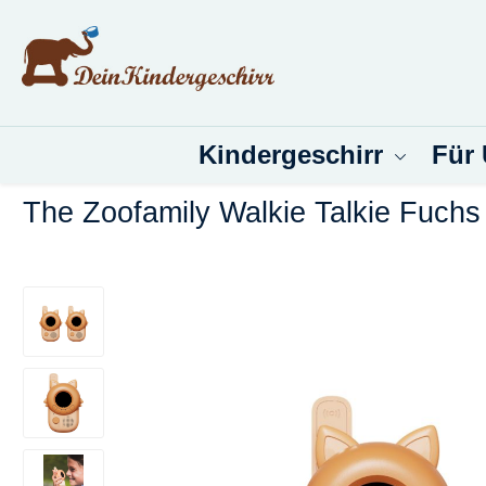
um Hauptinhalt springen
Zur Suche springen
Kindergeschirr
Für
The Zoofamily Walkie Talkie Fuchs
Bildergalerie überspringen