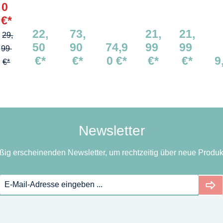
kr
ht
ildk
mera
nla
nla
S
0
of
Din
ame
pfirs
mp
mp
l
€*
on
osa
ra
ich
e
e
22,
73,
21,
21,
29,
ro
urie
grü
bla
ros
50
90
74,9
99
99
sa
r
n
u
a
99
€*
€*
0 €*
€*
€*
9
€*
Newsletter
ßig erscheinenden Newsletter, um rechtzeitig über neue Produk