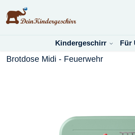
um Hauptinhalt springen
Zur Suche springen
Kindergeschirr
Für
Brotdose Midi - Feuerwehr
Bildergalerie überspringen