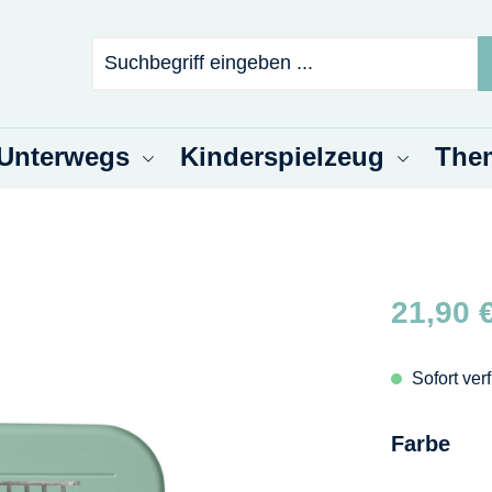
 Unterwegs
Kinderspielzeug
The
Regulärer Pr
21,90 
Sofort ver
aus
Farbe