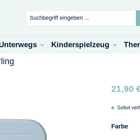
 Unterwegs
Kinderspielzeug
The
ling
Regulärer Pr
21,90 
Sofort ver
aus
Farbe