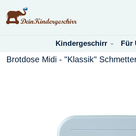
um Hauptinhalt springen
Zur Suche springen
Kindergeschirr
Für
Brotdose Midi - "Klassik" Schmetter
Bildergalerie überspringen