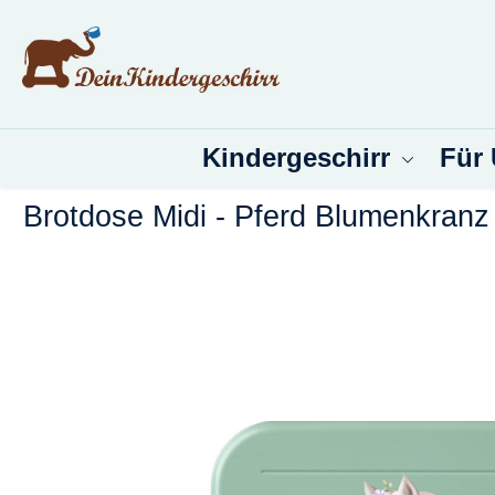
um Hauptinhalt springen
Zur Suche springen
Kindergeschirr
Für
Brotdose Midi - Pferd Blumenkranz
Bildergalerie überspringen