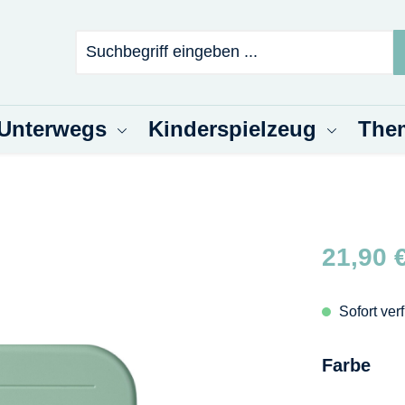
 Unterwegs
Kinderspielzeug
The
Regulärer Pr
21,90 
Sofort ver
aus
Farbe