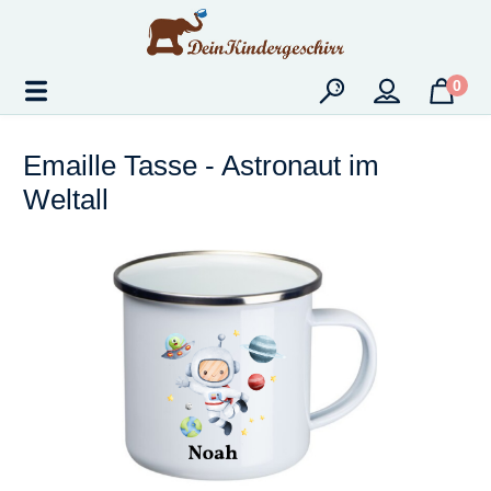
Zum Hauptinhalt springen
0
Emaille Tasse - Astronaut im
Weltall
Bildergalerie überspringen