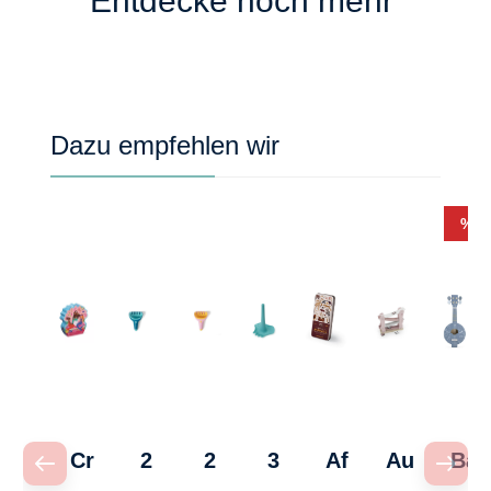
Entdecke noch mehr
Produktgalerie überspringen
Dazu empfehlen wir
Rab
%
Cr
2
2
3
Af
Au
Ba
oc
in
in
in
ric
to
nj