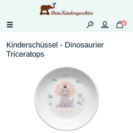
Zum Hauptinhalt springen
0
Kinderschüssel - Dinosaurier
Triceratops
Bildergalerie überspringen