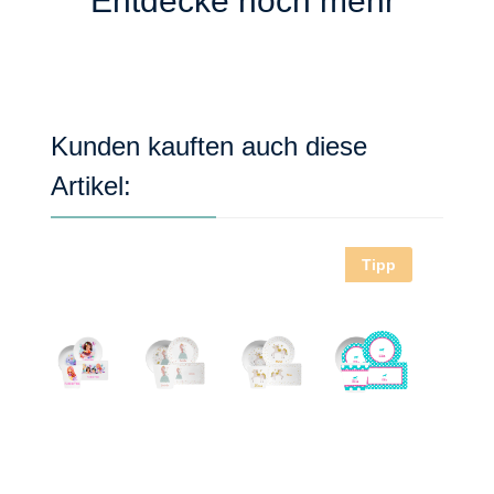
Entdecke noch mehr
Produktgalerie überspringen
Kunden kauften auch diese
Artikel:
Tipp