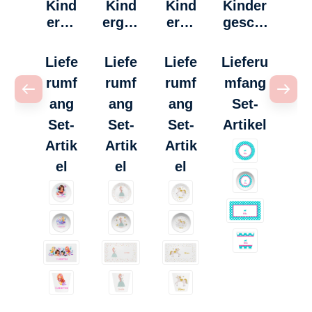
Kind
Kind
Kind
Kinder
erge
erges
erge
geschi
schir
chirr
schir
rr
r -
-
r -
"Klassi
Liefe
Liefe
Liefe
Lieferu
Meer
Prinz
Einh
k" -
rumf
rumf
rumf
mfang
jungf
essin
orn
Einhor
ang
ang
ang
Set-
rau
n
auswä
Set-
Set-
Set-
Artikel
Artik
Artik
Artik
auswählen
auswählen
auswählen
el
el
el