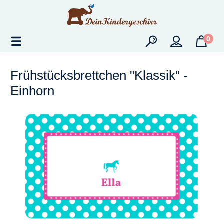
Zum Hauptinhalt springen
0
Frühstücksbrettchen "Klassik" -
Einhorn
Bildergalerie überspringen