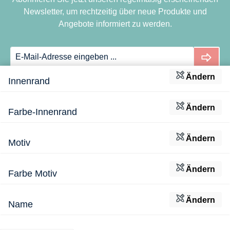
uu
uu
au
15
Newsletter, um rechtzeitig über neue Produkte und
t
t
-
0
Angebote informiert zu werden.
Sa
Sa
Q
Te
nd
nd
uu
ile
sp
sp
t
Cr
iel
iel
Sa
oc
Ändern
ze
ze
nd
od
Service-Hotline
Innenrand
ug
ug
sp
ile
iel
Cr
Informationen
Ändern
Farbe-Innenrand
ze
ee
ug
k
Rechtliches
Ändern
Motiv
Zahlungsmethoden
Ändern
Farbe Motiv
Versandmethoden
Ändern
Name
Social Media