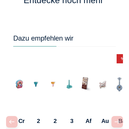
Entdecke noch mehr
Produktgalerie überspringen
Dazu empfehlen wir
Rab
%
Cr
2
2
3
Af
Au
Ba
oc
in
in
in
ric
to
nj