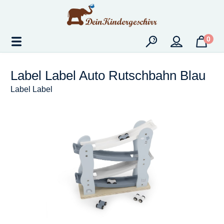
Zum Hauptinhalt springen
0
Label Label Auto Rutschbahn Blau
Label Label
Bildergalerie überspringen