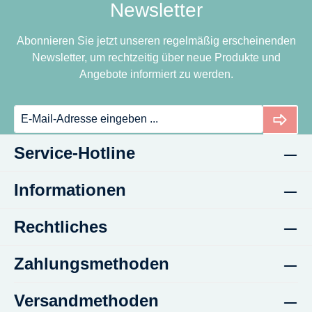
Newsletter
be
e
at
ug
l
No
at
Abonnieren Sie jetzt unseren regelmäßig erscheinenden
La
ug
-
Newsletter, um rechtzeitig über neue Produkte und
be
at
La
Angebote informiert zu werden.
l
be
l
La
be
l
Service-Hotline
Informationen
Rechtliches
Zahlungsmethoden
Versandmethoden