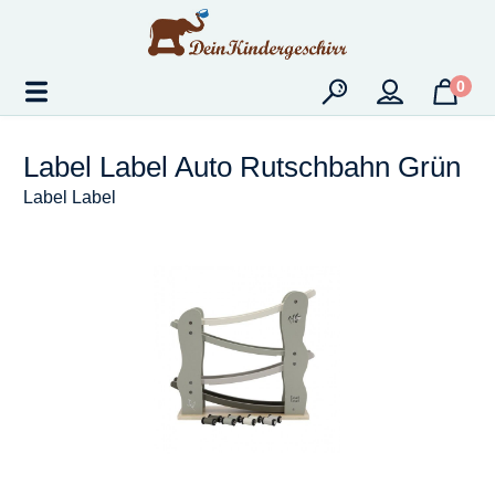
Zum Hauptinhalt springen
0
Label Label Auto Rutschbahn Grün
Label Label
Bildergalerie überspringen