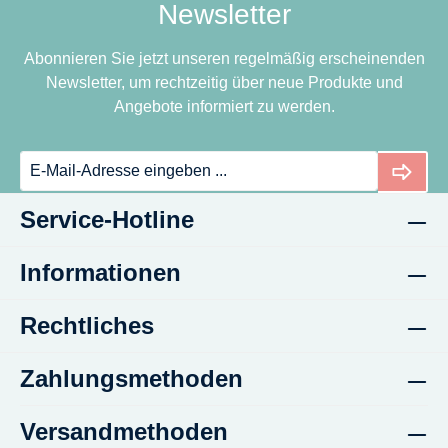
Newsletter
be
e
at
ug
l
No
at
Abonnieren Sie jetzt unseren regelmäßig erscheinenden
La
ug
-
Newsletter, um rechtzeitig über neue Produkte und
be
at
La
Angebote informiert zu werden.
l
be
l
La
be
l
Service-Hotline
Informationen
Rechtliches
Zahlungsmethoden
Versandmethoden