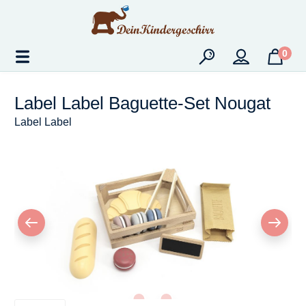
Zum Hauptinhalt springen
0
Label Label Baguette-Set Nougat
Label Label
Bildergalerie überspringen