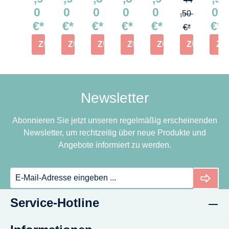
Ru
ett
e-
es
r /
ori
Se
0
0
0
0
0
0
ts
e-
M
so
Kü
k
t
,50
€*
€*
€*
€*
€*
€*
ch
Se
ak
M
ch
w
No
€*
ba
t
er
as
en
ür
ug
ZUM PRODUKT
ZUM PRODUKT
ZUM PRODUKT
ZUM PRODUKT
ZUM PRODUKT
ZUM PRO
ZU
hn
No
No
ch
m
fel
at
No
ug
ug
in
as
No
ug
at
at
e
ch
ug
at
No
in
at
Newsletter
ug
e
at
No
Abonnieren Sie jetzt unseren regelmäßig erscheinenden
ug
Newsletter, um rechtzeitig über neue Produkte und
at
Angebote informiert zu werden.
Service-Hotline