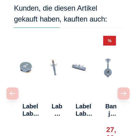
Produktgalerie überspringen
Kunden, die diesen Artikel
gekauft haben, kauften auch:
Rabatt
%
Label
Lab
Label
Ban
Label
el
Label
jo
Tambur
Lab
Mundh
Gita
in Blau
el
armoni
rre
27,
Flö
ka Blau
Bla