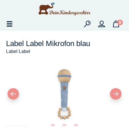
Zum Hauptinhalt springen
0
Label Label Mikrofon blau
Label Label
Bildergalerie überspringen