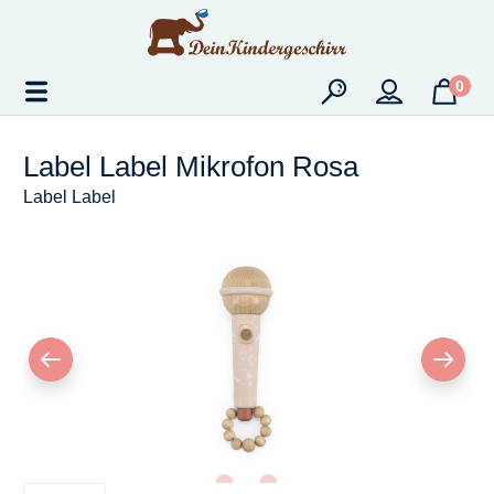
Zum Hauptinhalt springen
0
Label Label Mikrofon Rosa
Label Label
Bildergalerie überspringen