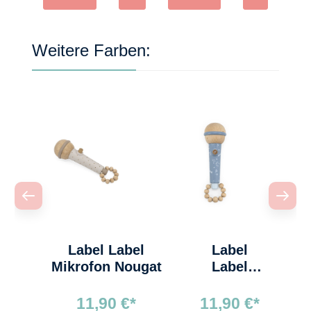
Ros
a
Produktgalerie überspringen
Weitere Farben:
Label Label
Label
Mikrofon Nougat
Label
Mikrofon
blau
11,90 €*
11,90 €*