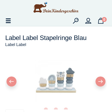
Zum Hauptinhalt springen
0
Label Label Stapelringe Blau
Label Label
Bildergalerie überspringen