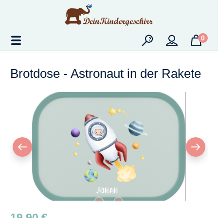
Zum Hauptinhalt springen
0
Brotdose - Astronaut in der Rakete
Bildergalerie überspringen
Regulärer Preis:
19,90 €