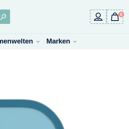
0
menwelten
Marken