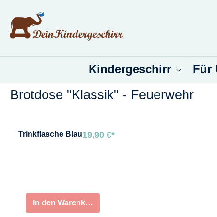
um Hauptinhalt springen
Zur Suche springen
Kindergeschirr
Für
Brotdose "Klassik" - Feuerwehr
Bildergalerie überspringen
Trinkflasche
Blau
19,90 €*
In den Warenkorb