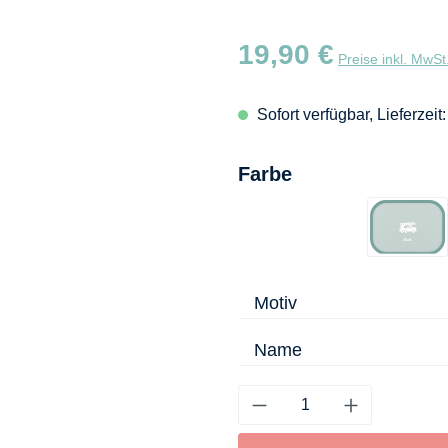
Regulärer Preis:
19,90 €
Preise inkl. MwSt
Sofort verfügbar, Lieferzeit
auswählen
Farbe
Türki
Motiv
Name