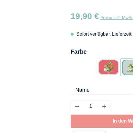
Regulärer Preis:
19,90 €
Preise inkl. MwSt
Sofort verfügbar, Lieferzeit
auswählen
Farbe
Flamingo
Name
In den W