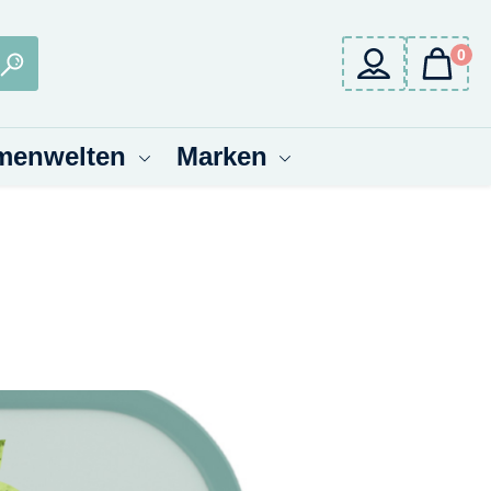
0
menwelten
Marken