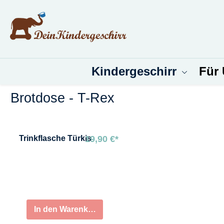
um Hauptinhalt springen
Zur Suche springen
Kindergeschirr
Für
Brotdose - T-Rex
Bildergalerie überspringen
Trinkflasche
Türkis
19,90 €*
In den Warenkorb