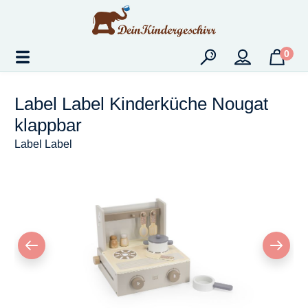
Zum Hauptinhalt springen
0
Label Label Kinderküche Nougat
klappbar
Label Label
Bildergalerie überspringen