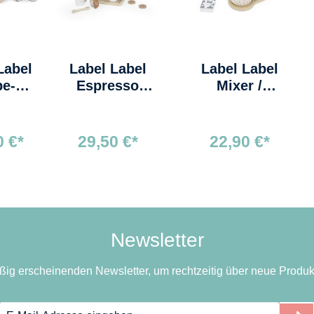
Label
Label Label
Label Label
pe-
Espresso
Mixer /
er
Maschine
Küchenmaschine
gat
Nougat
Nougat
0 €*
29,50 €*
22,90 €*
Newsletter
ßig erscheinenden Newsletter, um rechtzeitig über neue Produk