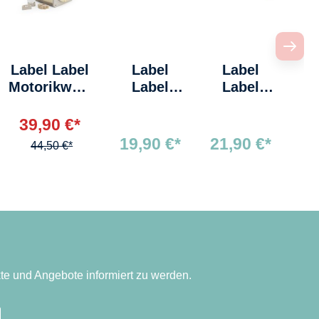
Label Label
Label
Label
Motorikwürf
Label
Label
el Nougat
Tee-Set
Toaster
Nougat
Nougat
39,90 €*
19,90 €*
21,90 €*
44,50 €*
te und Angebote informiert zu werden.