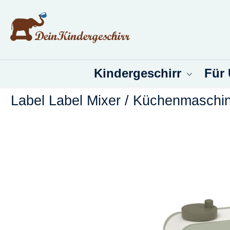
um Hauptinhalt springen
Zur Suche springen
Kindergeschirr
Für
Label Label Mixer / Küchenmaschi
Bildergalerie überspringen