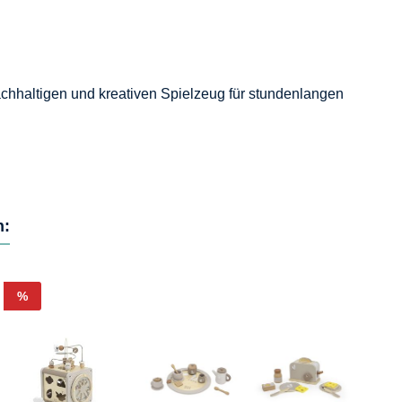
achhaltigen und kreativen Spielzeug für stundenlangen
h:
Rabatt
%