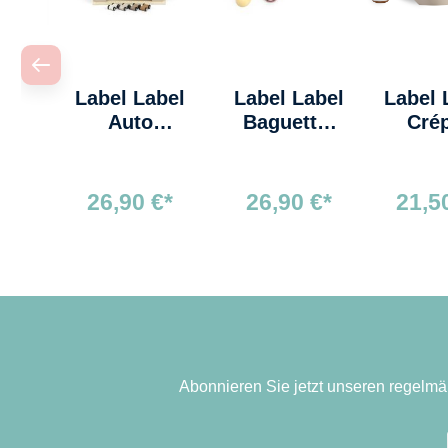
Label Label
Label Label
Label 
Auto
Baguette-
Cré
Rutschbahn
Set Nougat
Mak
Nougat
Nou
26,90 €*
26,90 €*
21,5
Abonnieren Sie jetzt unseren regelmä