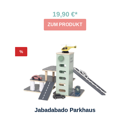
19,90 €*
ZUM PRODUKT
Rabatt
%
Jabadabado Parkhaus