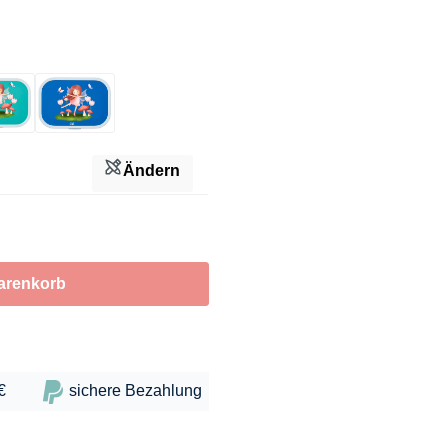
Türkis
Blau
Ändern
arenkorb
€
sichere Bezahlung