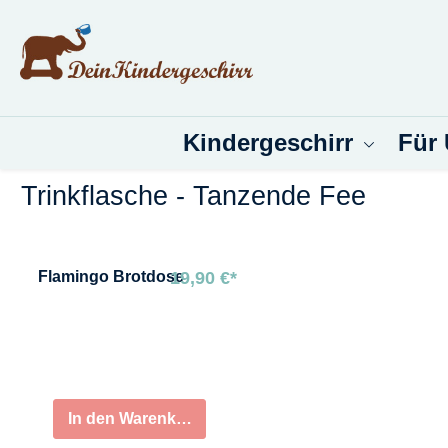
um Hauptinhalt springen
Zur Suche springen
Kindergeschirr
Für
Trinkflasche - Tanzende Fee
Bildergalerie überspringen
Flamingo
Brotdose
19,90 €*
In den Warenkorb