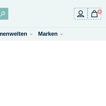
0
menwelten
Marken