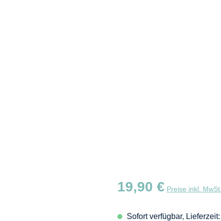
Regulärer Preis:
19,90 €
Preise inkl. MwSt
Sofort verfügbar, Lieferzei