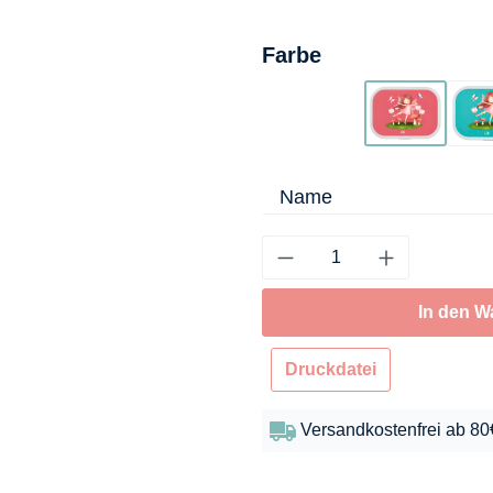
auswählen
Farbe
Flamingo
Name
In den W
Druckdatei
Versandkostenfrei ab 80