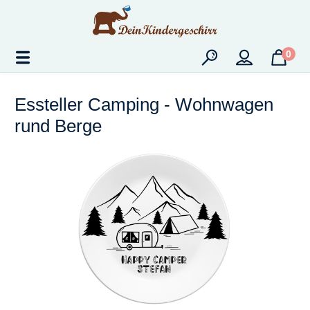
Zum Hauptinhalt springen
0
Essteller Camping - Wohnwagen
rund Berge
Bildergalerie überspringen