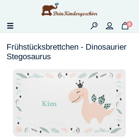
Zum Hauptinhalt springen
0
Frühstücksbrettchen - Dinosaurier
Stegosaurus
Bildergalerie überspringen