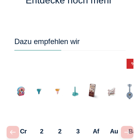
Entdecke noch mehr
Produktgalerie überspringen
Dazu empfehlen wir
Rab
%
Cr
2
2
3
Af
Au
Ba
oc
in
in
in
ric
to
nj